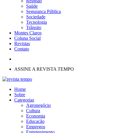
Religião
Saúde
Seguranca Pública
Sociedade
Tecnologia
Trânsito
Montes Claros
Coluna Social
Revistas
Contato
ASSINE A REVISTA TEMPO
Home
Sobre
Categorias
Agronegócio
Cultura
Economia
Educação
Empregos
Entretenimento