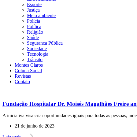
Esporte
Justiça
Meio ambiente
Polícia
Política
Religião
Saúde
Seguranca Pública
Sociedade
Tecnologia
Trânsito
Montes Claros
Coluna Social
Revistas
Contato
Fundação Hospitalar Dr. Moisés Magalhães Freire anu
A iniciativa visa criar oportunidades iguais para todas as pessoas, ind
21 de junho de 2023
Leia mais