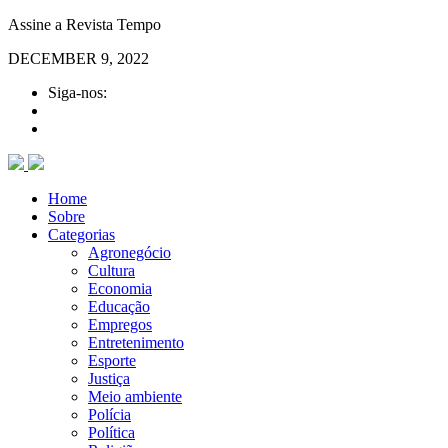
Assine a Revista Tempo
DECEMBER 9, 2022
Siga-nos:
Home
Sobre
Categorias
Agronegócio
Cultura
Economia
Educação
Empregos
Entretenimento
Esporte
Justiça
Meio ambiente
Polícia
Política