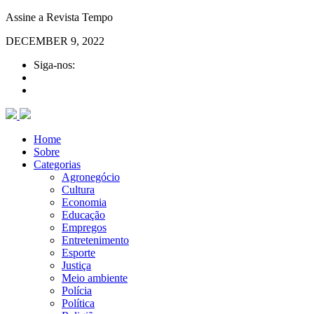
Assine a Revista Tempo
DECEMBER 9, 2022
Siga-nos:
Home
Sobre
Categorias
Agronegócio
Cultura
Economia
Educação
Empregos
Entretenimento
Esporte
Justiça
Meio ambiente
Polícia
Política