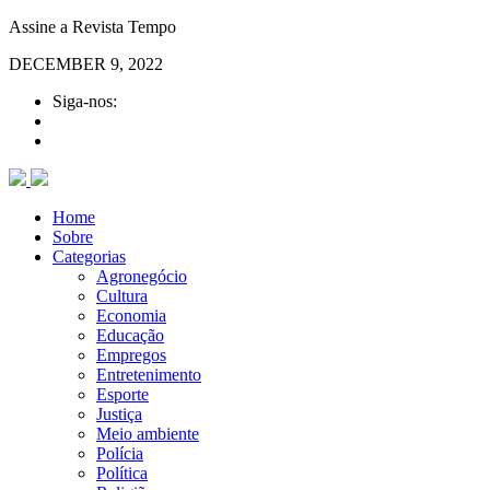
Assine a Revista Tempo
DECEMBER 9, 2022
Siga-nos:
Home
Sobre
Categorias
Agronegócio
Cultura
Economia
Educação
Empregos
Entretenimento
Esporte
Justiça
Meio ambiente
Polícia
Política