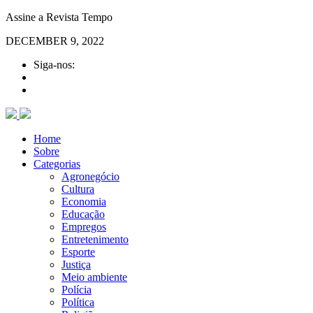
Assine a Revista Tempo
DECEMBER 9, 2022
Siga-nos:
Home
Sobre
Categorias
Agronegócio
Cultura
Economia
Educação
Empregos
Entretenimento
Esporte
Justiça
Meio ambiente
Polícia
Política