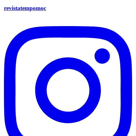
revistatempomoc