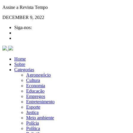
Assine a Revista Tempo
DECEMBER 9, 2022
Siga-nos:
Home
Sobre
Categorias
Agronegócio
Cultura
Economia
Educação
Empregos
Entretenimento
Esporte
Justiça
Meio ambiente
Polícia
Política