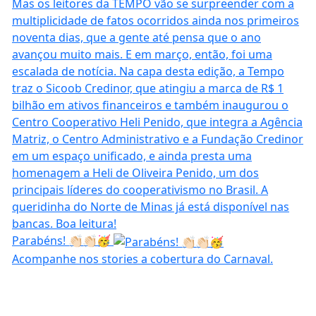
Parabéns! 👏🏻👏🏻🥳
Acompanhe nos stories a cobertura do Carnaval.