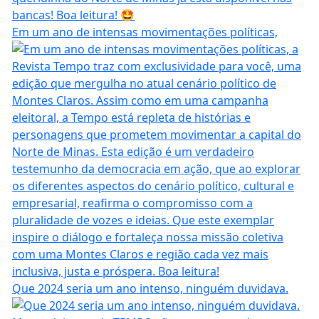
Em um ano de intensas movimentações políticas,
Que 2024 seria um ano intenso, ninguém duvidava.