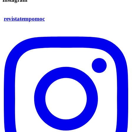
revistatempomoc