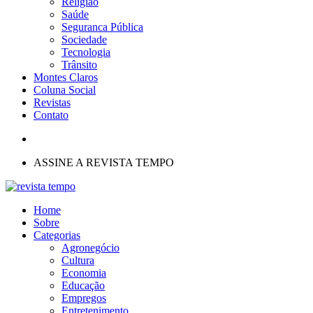
Religião
Saúde
Seguranca Pública
Sociedade
Tecnologia
Trânsito
Montes Claros
Coluna Social
Revistas
Contato
ASSINE A REVISTA TEMPO
Home
Sobre
Categorias
Agronegócio
Cultura
Economia
Educação
Empregos
Entretenimento