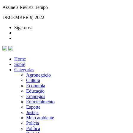
Assine a Revista Tempo
DECEMBER 9, 2022
Siga-nos:
Home
Sobre
Categorias
Agronegócio
Cultura
Economia
Educação
Empregos
Entretenimento
Esporte
Justiça
Meio ambiente
Polícia
Política