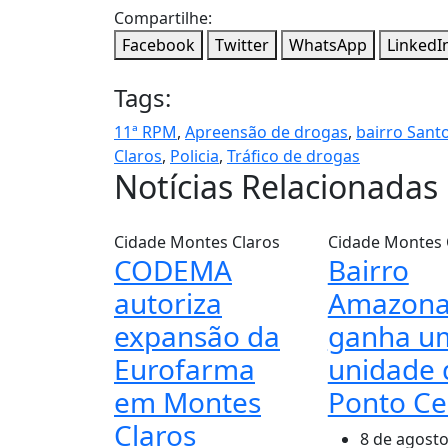
Compartilhe:
Facebook
Twitter
WhatsApp
LinkedI
Tags:
11ª RPM
,
Apreensão de drogas
,
bairro Santo
Claros
,
Policia
,
Tráfico de drogas
Notícias Relacionadas
Cidade
Montes Claros
Cidade
Montes 
CODEMA
Bairro
autoriza
Amazona
expansão da
ganha u
Eurofarma
unidade 
em Montes
Ponto Ce
Claros
8 de agosto