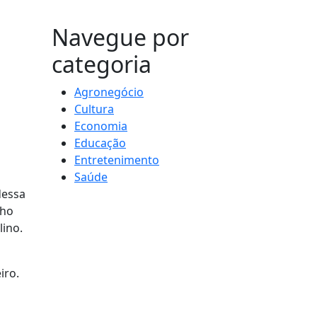
MAIS VISTOS
Navegue por
categoria
Agronegócio
Cultura
Economia
Educação
Entretenimento
Saúde
dessa
nho
lino.
iro.