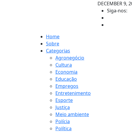
DECEMBER 9, 2
Siga-nos:
Home
Sobre
Categorias
Agronegócio
Cultura
Economia
Educação
Empregos
Entretenimento
Esporte
Justiça
Meio ambiente
Polícia
Política