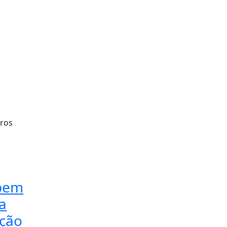
ros
bem
a
ção