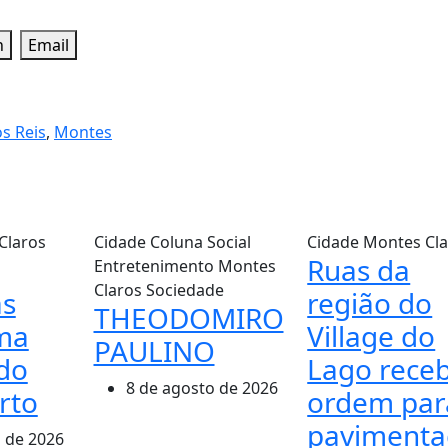
n
Email
s Reis
,
Montes
Claros
Cidade
Coluna Social
Cidade
Montes Cla
Ruas da
Entretenimento
Montes
Claros
Sociedade
s
região do
THEODOMIRO
ma
Village do
PAULINO
do
Lago rece
8 de agosto de 2026
rto
ordem par
pavimenta
 de 2026