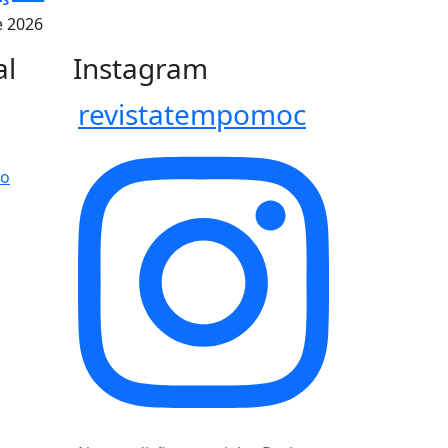
e 2026
al
Instagram
revistatempomoc
po