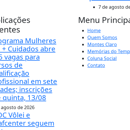
7 de agosto d
licações
Menu Princip
entes
Home
Quem Somos
ograma Mulheres
Montes Claro
l + Cuidados abre
Memórias do Tem
5 vagas para
Coluna Social
rsos de
Contato
alificação
ofissional em sete
dades; inscrições
é quinta, 13/08
 agosto de 2026
C Vôlei e
afcenter seguem