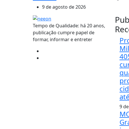
9 de agosto de 2026
Pub
Tempo de Qualidade: há 20 anos,
Rec
publicação cumpre papel de
Pr
formar, informar e entreter
Mi
40
cu
qu
pr
ci
at
9 de
MO
Gr