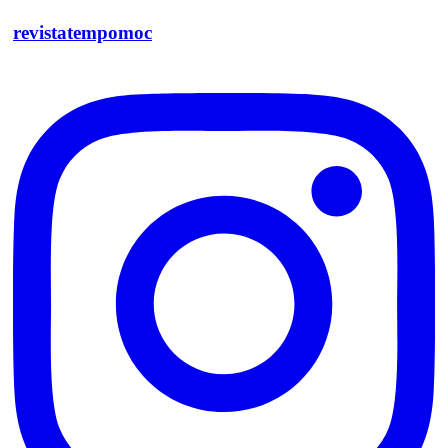
revistatempomoc