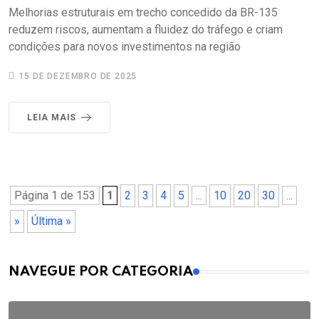
Melhorias estruturais em trecho concedido da BR-135
reduzem riscos, aumentam a fluidez do tráfego e criam
condições para novos investimentos na região
15 DE DEZEMBRO DE 2025
LEIA MAIS
Página 1 de 153
1
2
3
4
5
...
10
20
30
...
»
Última »
MAIS VISTOS
NAVEGUE POR CATEGORIA