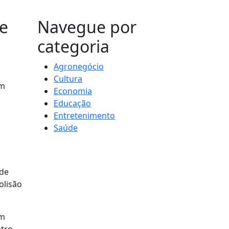
MAIS VISTOS
de
Navegue por
categoria
Agronegócio
Cultura
em
Economia
Educação
Entretenimento
Saúde
 de
olisão
em
atro