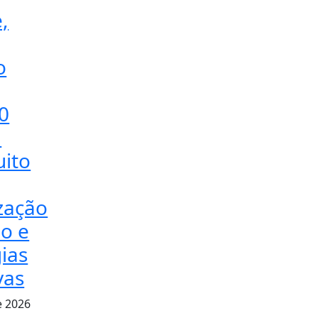
,
o
0
a
uito
ização
o e
ias
vas
e 2026