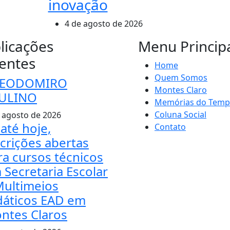
inovação
4 de agosto de 2026
licações
Menu Princip
entes
Home
Quem Somos
EODOMIRO
Montes Claro
ULINO
Memórias do Tem
Coluna Social
 agosto de 2026
até hoje,
Contato
scrições abertas
ra cursos técnicos
 Secretaria Escolar
Multimeios
dáticos EAD em
ntes Claros