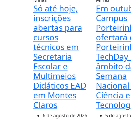
Só até hoje,
Em outub
inscrições
Campus
abertas para
Porteiri
cursos
ofertará 
técnicos em
Porteiri
Secretaria
TechDay
Escolar e
âmbito d
Multimeios
Semana
Didáticos EAD
Nacional
em Montes
Ciência e
Claros
Tecnolog
6 de agosto de 2026
5 de agosto