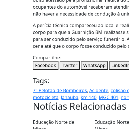
ocupantes do automóvel receberam atendime
não haver a necessidade de condução à unid
A perícia técnica compareceu ao local e real
corpo para que a Guarnição BM realizasse su
para ser conduzido pelo serviço funerário
cena até que o corpo fosse conduzido pelo s
Compartilhe:
Facebook
Twitter
WhatsApp
LinkedI
Tags:
7° Pelotão de Bombeiros
,
Acidente
,
colisão 
motocicleta
,
Janauba
,
km 140
,
MGC 401
,
nor
Notícias Relacionadas
Educação
Norte de
Educação
Norte
Minas
Minas