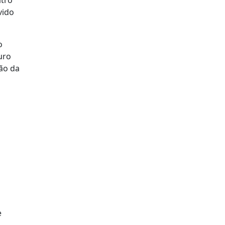
vido
o
uro
ão da
e