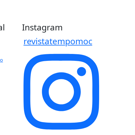
al
Instagram
revistatempomoc
po