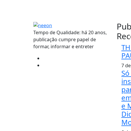
Pub
Tempo de Qualidade: há 20 anos,
Rec
publicação cumpre papel de
TH
formar, informar e entreter
PA
7 de
Só 
in
pa
em
e 
Di
Mo