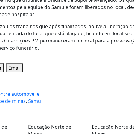
ntos pela equipe do Samu e foram liberados no local, de
ade hospitalar.
izou os trabalhos que após finalizados, houve a liberação d
a retirada do local que está alagado, ficando em local seg
. As Guarnições PM permaneceram no local para a preservaç
erviço funerário.
n
Email
entre automóvel e
te de minas
,
Samu
 de
Educação
Norte de
Educação
Norte d
Minas
Minas