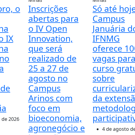
ro, o
Inscrições
Só até hoje
abertas para
Campus
nha
o IV Open
Januária d
o IX
Innovation,
IFNMG
nha
que será
oferece 10
 no
realizado de
vagas par
a
25 a 27 de
curso grat
agosto no
sobre
 de
Campus
curricular
Arinos com
da extensã
ia
foco em
metodolog
bioeconomia,
participati
 de 2026
agronegócio e
4 de agosto d