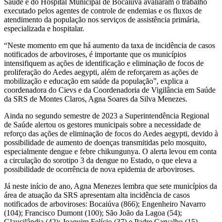
Saúde e do Hospital Municipal de Bocaiúva avaliaram o trabalho
executado pelos agentes de controle de endemias e os fluxos de
atendimento da população nos serviços de assistência primária,
especializada e hospitalar.
“Neste momento em que há aumento da taxa de incidência de casos
notificados de arboviroses, é importante que os municípios
intensifiquem as ações de identificação e eliminação de focos de
proliferação do Aedes aegypti, além de reforçarem as ações de
mobilização e educação em saúde da população”, explica a
coordenadora do Cievs e da Coordenadoria de Vigilância em Saúde
da SRS de Montes Claros, Agna Soares da Silva Menezes.
Ainda no segundo semestre de 2023 a Superintendência Regional
de Saúde alertou os gestores municipais sobre a necessidade de
reforço das ações de eliminação de focos do Aedes aegypti, devido à
possibilidade de aumento de doenças transmitidas pelo mosquito,
especialmente dengue e febre chikungunya. O alerta levou em conta
a circulação do sorotipo 3 da dengue no Estado, o que eleva a
possibilidade de ocorrência de nova epidemia de arboviroses.
Já neste início de ano, Agna Menezes lembra que sete municípios da
área de atuação da SRS apresentam alta incidência de casos
notificados de arboviroses: Bocaiúva (866); Engenheiro Navarro
(104); Francisco Dumont (100); São João da Lagoa (54);
Glaucilândia (42); Joaquim Felício (37) e Padre Carvalho (15).