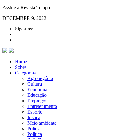
Assine a Revista Tempo
DECEMBER 9, 2022
Siga-nos:
Home
Sobre
Categorias
Agronegócio
Cultura
Economia
Educação
Empregos
Entretenimento
Esporte
Justiça
Meio ambiente
Polícia
Política