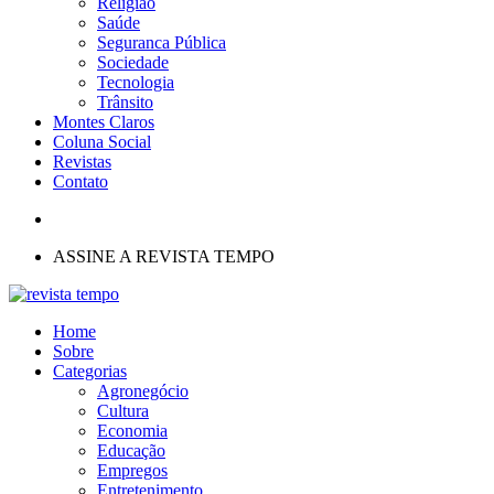
Religião
Saúde
Seguranca Pública
Sociedade
Tecnologia
Trânsito
Montes Claros
Coluna Social
Revistas
Contato
ASSINE A REVISTA TEMPO
Home
Sobre
Categorias
Agronegócio
Cultura
Economia
Educação
Empregos
Entretenimento