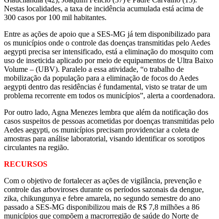
Nestas localidades, a taxa de incidência acumulada está acima de
300 casos por 100 mil habitantes.
Entre as ações de apoio que a SES-MG já tem disponibilizado para
os municípios onde o controle das doenças transmitidas pelo Aedes
aegypti precisa ser intensificado, está a eliminação do mosquito com
uso de inseticida aplicado por meio de equipamentos de Ultra Baixo
Volume – (UBV). Paralelo a essa atividade, “o trabalho de
mobilização da população para a eliminação de focos do Aedes
aegypti dentro das residências é fundamental, visto se tratar de um
problema recorrente em todos os municípios”, alerta a coordenadora.
Por outro lado, Agna Menezes lembra que além da notificação dos
casos suspeitos de pessoas acometidas por doenças transmitidas pelo
Aedes aegypti, os municípios precisam providenciar a coleta de
amostras para análise laboratorial, visando identificar os sorotipos
circulantes na região.
RECURSOS
Com o objetivo de fortalecer as ações de vigilância, prevenção e
controle das arboviroses durante os períodos sazonais da dengue,
zika, chikungunya e febre amarela, no segundo semestre do ano
passado a SES-MG disponibilizou mais de R$ 7,8 milhões a 86
municípios que compõem a macrorregião de saúde do Norte de