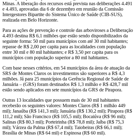
Minas. A liberação dos recursos está prevista nas deliberações 4.491
e 4.493, aprovadas dia 6 de dezembro em reunião da Comissão
Intergestores Bipartite do Sistema Único de Saúde (CIB-SUS),
realizada em Belo Horizonte.
Para as ações de prevenção e controle das arboviroses a Deliberação
4.493 destina R$ 6,1 milhões que estão sendo disponibilizados da
seguinte forma: 50 mil para municípios com até 30 mil habitantes;
repasse de R$ 2,00 per capita para as localidades com população
entre 30 mil e 80 mil habitantes; e R$ 3,50 per capita para os
municípios com população superior a 80 mil habitantes.
Com base nesses critérios, em 54 municípios da área de atuação da
SRS de Montes Claros os investimentos são superiores a R$ 4,3
milhões. Já para 25 municípios da Gerência Regional de Saúde de
Januária – (GRS) foram destinados R$ 1,3 milhão e R$ 428,7 mil
estão sendo aplicados em sete municípios da GRS de Pirapora.
Outras 13 localidades que possuem mais de 30 mil habitantes
receberão os seguintes valores: Montes Claros (R$ 1 milhão 449
mil); Janaúba (R$ 141,3 mil); Januária (R$ 130,2 mil); Pirapora (R$
111,2 mil); São Francisco (R$ 105,5 mil); Bocaiúva (R$ 96 mil);
Salinas (R$ 80,3 mil); Porteirinha (R$ 78,8 mil); Jaíba (R$ 75,3
mil); Várzea da Palma (R$ 67,4 mil); Taiobeiras (R$ 66,1 mil);
Brasília de Minas (R$ 64 mil) e Espinosa (R$ 60 mil).