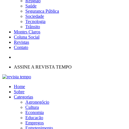
Religião
Saúde
Seguranca Pública
Sociedade
Tecnologia
Trânsito
Montes Claros
Coluna Social
Revistas
Contato
ASSINE A REVISTA TEMPO
Home
Sobre
Categorias
Agronegócio
Cultura
Economia
Educação
Empregos
Entretenimento