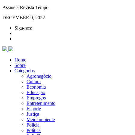
Assine a Revista Tempo
DECEMBER 9, 2022
Siga-nos:
Home
Sobre
Categorias
Agronegócio
Cultura
Economia
Educação
Empregos
Entretenimento
Esporte
Justiça
Meio ambiente
Polícia
Política