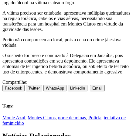
jogado álcool na vítima e ateado fogo.
A vítima precisou ser entubada, apresentava múltiplas queimaduras
na região torácica, cabelos e vias aéreas, necessitando sua
transferência para um hospital em Montes Claros em virtude da
gravidade das lesões.
Perito não compareceu ao local, pois a cena do crime já estava
violada.
O suspeito foi preso e conduzido à Delegacia em Janaúba, pois
apresentou contradições em seu depoimento. Ele apresentava
sintomas de ter ingerido bebida alcoólica, ou sob efeito de ter feito
uso de entorpecentes, e demonstrava comportamento agressivo.
Compartilhe:
Facebook
Twitter
WhatsApp
LinkedIn
Email
Tags:
Monte Azul
,
Montes Claros
,
norte de minas
,
Policia
,
tentativa de
feminicídio