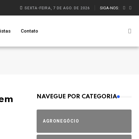
SIGA-NOS:
SEXTA-FEIRA, 7 DE AGO. DE 2026
istas
Contato
MAIS VISTOS
NAVEGUE POR CATEGORIA
 em
AGRONEGÓCIO