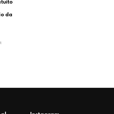
tuito
ão da
6