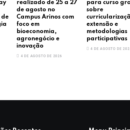
ay
realizado de 25 a 27
para curso gra
de agosto no
sobre
 de
Campus Arinos com
curricularizaç
gia
foco em
extensão e
bioeconomia,
metodologias
agronegócio e
participativas
inovação
4 DE AGOSTO DE 202
4 DE AGOSTO DE 2026