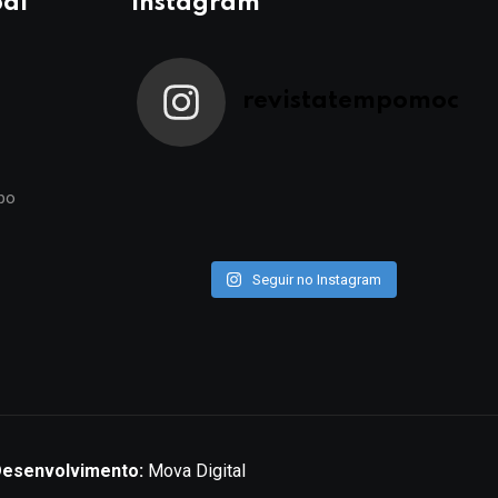
pal
Instagram
revistatempomoc
po
Seguir no Instagram
esenvolvimento:
Mova Digital