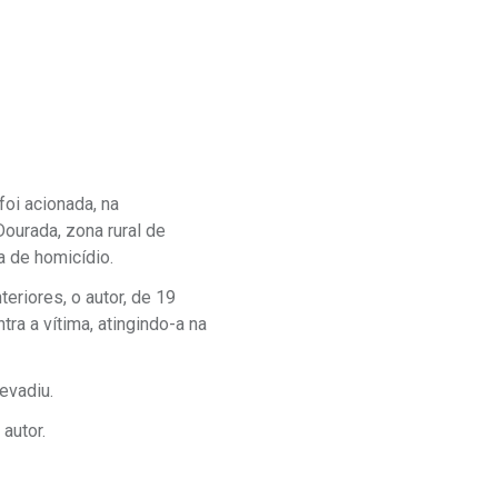
foi acionada, na
ourada, zona rural de
a de homicídio.
riores, o autor, de 19
a a vítima, atingindo-a na
evadiu.
autor.