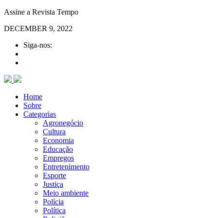
Assine a Revista Tempo
DECEMBER 9, 2022
Siga-nos:
Home
Sobre
Categorias
Agronegócio
Cultura
Economia
Educação
Empregos
Entretenimento
Esporte
Justiça
Meio ambiente
Polícia
Política