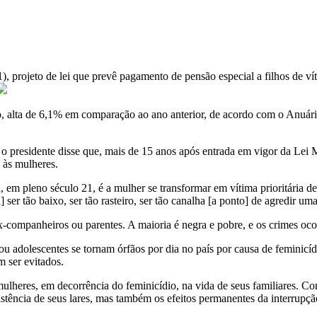
1), projeto de lei que prevê pagamento de pensão especial a filhos de ví
io, alta de 6,1% em comparação ao ano anterior, de acordo com o Anuár
, o presidente disse que, mais de 15 anos após entrada em vigor da Lei
 às mulheres.
m pleno século 21, é a mulher se transformar em vítima prioritária de
er tão baixo, ser tão rasteiro, ser tão canalha [a ponto] de agredir u
companheiros ou parentes. A maioria é negra e pobre, e os crimes oco
u adolescentes se tornam órfãos por dia no país por causa de feminicíd
m ser evitados.
mulheres, em decorrência do feminicídio, na vida de seus familiares. C
stência de seus lares, mas também os efeitos permanentes da interrupçã