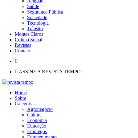
Religião
Saúde
Seguranca Pública
Sociedade
Tecnologia
Trânsito
Montes Claros
Coluna Social
Revistas
Contato
ASSINE A REVISTA TEMPO
Home
Sobre
Categorias
Agronegócio
Cultura
Economia
Educação
Empregos
Entretenimento