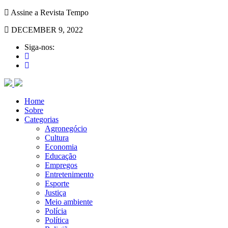
Assine a Revista Tempo
DECEMBER 9, 2022
Siga-nos:
Home
Sobre
Categorias
Agronegócio
Cultura
Economia
Educação
Empregos
Entretenimento
Esporte
Justiça
Meio ambiente
Polícia
Política