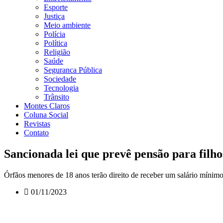
Esporte
Justiça
Meio ambiente
Polícia
Política
Religião
Saúde
Seguranca Pública
Sociedade
Tecnologia
Trânsito
Montes Claros
Coluna Social
Revistas
Contato
Sancionada lei que prevê pensão para filho
Órfãos menores de 18 anos terão direito de receber um salário mínimo
01/11/2023