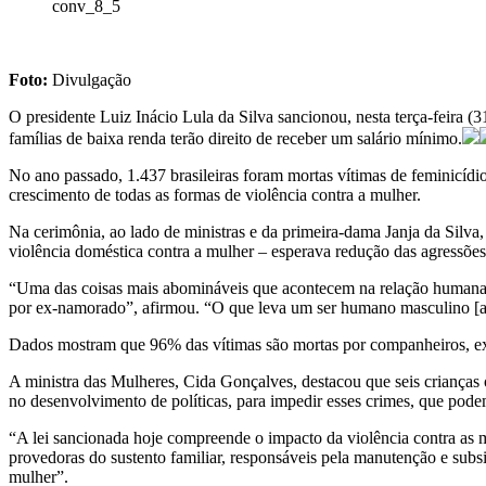
conv_8_5
Foto:
Divulgação
O presidente Luiz Inácio Lula da Silva sancionou, nesta terça-feira (3
famílias de baixa renda terão direito de receber um salário mínimo.
No ano passado, 1.437 brasileiras foram mortas vítimas de feminicíd
crescimento de todas as formas de violência contra a mulher.
Na cerimônia, ao lado de ministras e da primeira-dama Janja da Silva
violência doméstica contra a mulher – esperava redução das agressões
“Uma das coisas mais abomináveis que acontecem na relação humana, e
por ex-namorado”, afirmou. “O que leva um ser humano masculino [a] s
Dados mostram que 96% das vítimas são mortas por companheiros, ex-
A ministra das Mulheres, Cida Gonçalves, destacou que seis crianças o
no desenvolvimento de políticas, para impedir esses crimes, que pode
“A lei sancionada hoje compreende o impacto da violência contra as 
provedoras do sustento familiar, responsáveis pela manutenção e subsi
mulher”.