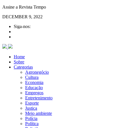
Assine a Revista Tempo
DECEMBER 9, 2022
Siga-nos:
Home
Sobre
Categorias
Agronegócio
Cultura
Economia
Educação
Empregos
Entretenimento
Esporte
Justiça
Meio ambiente
Polícia
Política