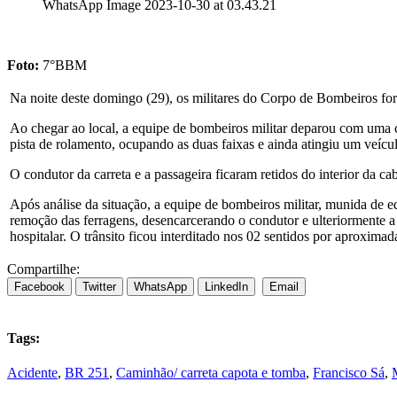
WhatsApp Image 2023-10-30 at 03.43.21
Foto:
7°BBM
Na noite deste domingo (29), os militares do Corpo de Bombeiros f
Ao chegar ao local, a equipe de bombeiros militar deparou com uma
pista de rolamento, ocupando as duas faixas e ainda atingiu um veí
O condutor da carreta e a passageira ficaram retidos do interior da c
Após análise da situação, a equipe de bombeiros militar, munida de e
remoção das ferragens, desencarcerando o condutor e ulteriormente
hospitalar. O trânsito ficou interditado nos 02 sentidos por aproxima
Compartilhe:
Facebook
Twitter
WhatsApp
LinkedIn
Email
Tags:
Acidente
,
BR 251
,
Caminhão/ carreta capota e tomba
,
Francisco Sá
,