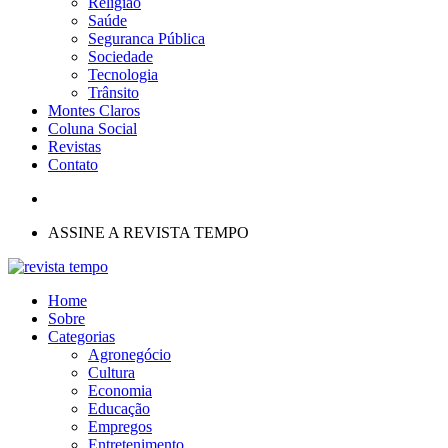
Religião
Saúde
Seguranca Pública
Sociedade
Tecnologia
Trânsito
Montes Claros
Coluna Social
Revistas
Contato
ASSINE A REVISTA TEMPO
Home
Sobre
Categorias
Agronegócio
Cultura
Economia
Educação
Empregos
Entretenimento