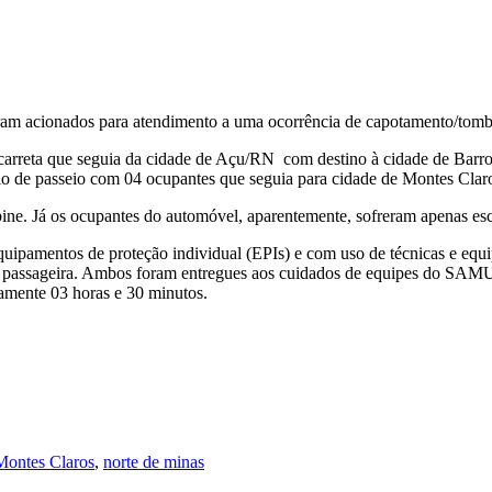
oram acionados para atendimento a uma ocorrência de capotamento/tom
 carreta que seguia da cidade de Açu/RN com destino à cidade de Barr
culo de passeio com 04 ocupantes que seguia para cidade de Montes Cla
abine. Já os ocupantes do automóvel, aparentemente, sofreram apenas esc
quipamentos de proteção individual (EPIs) e com uso de técnicas e equip
 a passageira. Ambos foram entregues aos cuidados de equipes do SAMU
damente 03 horas e 30 minutos.
Montes Claros
,
norte de minas