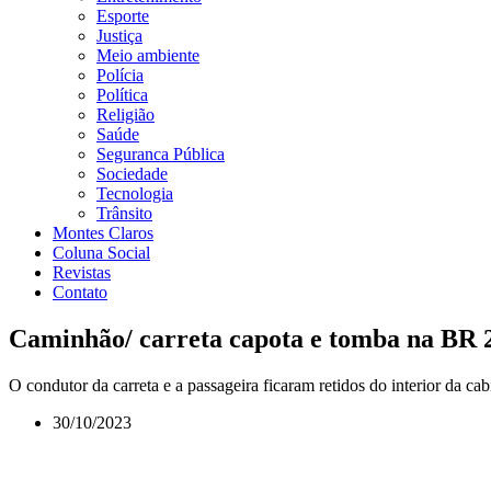
Esporte
Justiça
Meio ambiente
Polícia
Política
Religião
Saúde
Seguranca Pública
Sociedade
Tecnologia
Trânsito
Montes Claros
Coluna Social
Revistas
Contato
Caminhão/ carreta capota e tomba na BR 
O condutor da carreta e a passageira ficaram retidos do interior da cab
30/10/2023