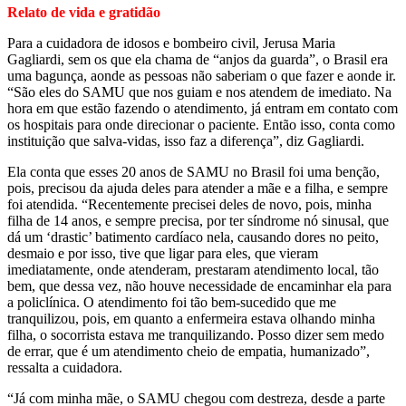
Relato de vida e gratidão
Para a cuidadora de idosos e bombeiro civil, Jerusa Maria
Gagliardi, sem os que ela chama de “anjos da guarda”, o Brasil era
uma bagunça, aonde as pessoas não saberiam o que fazer e aonde ir.
“São eles do SAMU que nos guiam e nos atendem de imediato. Na
hora em que estão fazendo o atendimento, já entram em contato com
os hospitais para onde direcionar o paciente. Então isso, conta como
instituição que salva-vidas, isso faz a diferença”, diz Gagliardi.
Ela conta que esses 20 anos de SAMU no Brasil foi uma benção,
pois, precisou da ajuda deles para atender a mãe e a filha, e sempre
foi atendida. “Recentemente precisei deles de novo, pois, minha
filha de 14 anos, e sempre precisa, por ter síndrome nó sinusal, que
dá um ‘drastic’ batimento cardíaco nela, causando dores no peito,
desmaio e por isso, tive que ligar para eles, que vieram
imediatamente, onde atenderam, prestaram atendimento local, tão
bem, que dessa vez, não houve necessidade de encaminhar ela para
a policlínica. O atendimento foi tão bem-sucedido que me
tranquilizou, pois, em quanto a enfermeira estava olhando minha
filha, o socorrista estava me tranquilizando. Posso dizer sem medo
de errar, que é um atendimento cheio de empatia, humanizado”,
ressalta a cuidadora.
“Já com minha mãe, o SAMU chegou com destreza, desde a parte