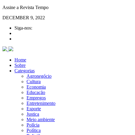
Assine a Revista Tempo
DECEMBER 9, 2022
Siga-nos:
Home
Sobre
Categorias
Agronegócio
Cultura
Economia
Educação
Empregos
Entretenimento
Esporte
Justiça
Meio ambiente
Polícia
Política