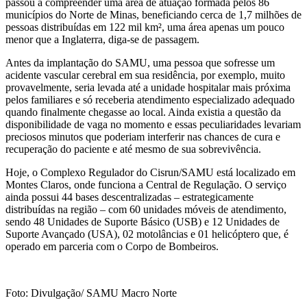
passou a compreender uma área de atuação formada pelos 86
municípios do Norte de Minas, beneficiando cerca de 1,7 milhões de
pessoas distribuídas em 122 mil km², uma área apenas um pouco
menor que a Inglaterra, diga-se de passagem.
Antes da implantação do SAMU, uma pessoa que sofresse um
acidente vascular cerebral em sua residência, por exemplo, muito
provavelmente, seria levada até a unidade hospitalar mais próxima
pelos familiares e só receberia atendimento especializado adequado
quando finalmente chegasse ao local. Ainda existia a questão da
disponibilidade de vaga no momento e essas peculiaridades levariam
preciosos minutos que poderiam interferir nas chances de cura e
recuperação do paciente e até mesmo de sua sobrevivência.
Hoje, o Complexo Regulador do Cisrun/SAMU está localizado em
Montes Claros, onde funciona a Central de Regulação. O serviço
ainda possui 44 bases descentralizadas – estrategicamente
distribuídas na região – com 60 unidades móveis de atendimento,
sendo 48 Unidades de Suporte Básico (USB) e 12 Unidades de
Suporte Avançado (USA), 02 motolâncias e 01 helicóptero que, é
operado em parceria com o Corpo de Bombeiros.
Foto: Divulgação/ SAMU Macro Norte