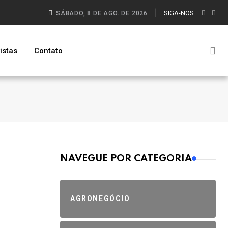
SIGA-NOS:
SÁBADO, 8 DE AGO. DE 2026
istas
Contato
MAIS VISTOS
NAVEGUE POR CATEGORIA
AGRONEGÓCIO