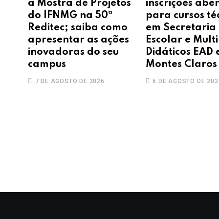
a Mostra de Projetos
inscrições abe
do IFNMG na 50ª
para cursos té
Reditec; saiba como
em Secretaria
apresentar as ações
Escolar e Mult
inovadoras do seu
Didáticos EAD
campus
Montes Claros
7 DE AGOSTO DE 2026
6 DE AGOSTO DE 202