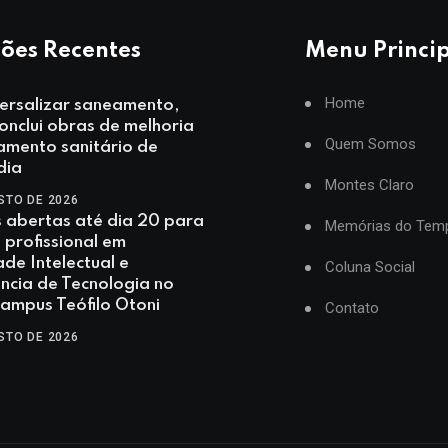
ões Recentes
Menu Princi
Home
ersalizar saneamento,
nclui obras de melhoria
Quem Somos
amento sanitário de
dia
Montes Claro
STO DE 2026
s abertas até dia 20 para
Memórias do Tem
profissional em
de Intelectual e
Coluna Social
ncia de Tecnologia no
mpus Teófilo Otoni
Contato
STO DE 2026