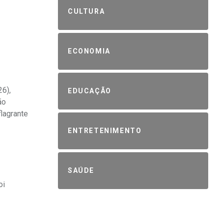
CULTURA
ECONOMIA
26),
EDUCAÇÃO
ão
lagrante
ENTRETENIMENTO
SAÚDE
oi