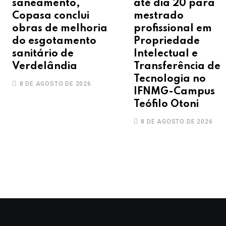
saneamento,
até dia 20 para
Copasa conclui
mestrado
obras de melhoria
profissional em
do esgotamento
Propriedade
sanitário de
Intelectual e
Verdelândia
Transferência de
Tecnologia no
8 DE AGOSTO DE 2026
IFNMG-Campus
Teófilo Otoni
8 DE AGOSTO DE 2026