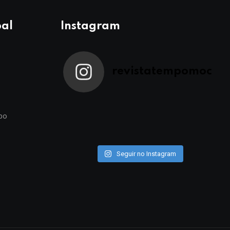
pal
Instagram
revistatempomoc
po
Seguir no Instagram