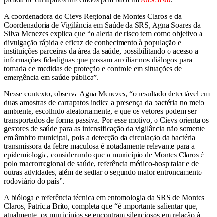
A coordenadora do Cievs Regional de Montes Claros e da
Coordenadoria de Vigilância em Saúde da SRS, Agna Soares da
Silva Menezes explica que “o alerta de risco tem como objetivo a
divulgação rápida e eficaz de conhecimento à população e
instituições parceiras da área da saúde, possibilitando o acesso a
informações fidedignas que possam auxiliar nos diálogos para
tomada de medidas de proteção e controle em situações de
emergência em saúde pública”.
Nesse contexto, observa Agna Menezes, “o resultado detectável em
duas amostras de carrapatos indica a presença da bactéria no meio
ambiente, escolhido aleatoriamente, e que os vetores podem ser
transportados de forma passiva. Por esse motivo, o Cievs orienta os
gestores de saúde para as intensificação da vigilância não somente
em âmbito municipal, pois a detecção da circulação da bactéria
transmissora da febre maculosa é notadamente relevante para a
epidemiologia, considerando que o município de Montes Claros é
polo macrorregional de saúde, referência médico-hospitalar e de
outras atividades, além de sediar o segundo maior entroncamento
rodoviário do país”.
A bióloga e referência técnica em entomologia da SRS de Montes
Claros, Patrícia Brito, completa que “é importante salientar que,
atualmente, os municípios se encontram silenciosos em relação à