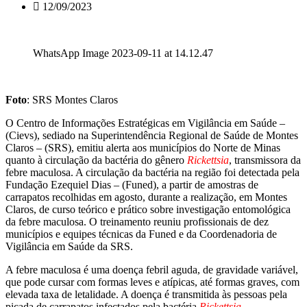
12/09/2023
WhatsApp Image 2023-09-11 at 14.12.47
Foto
: SRS Montes Claros
O Centro de Informações Estratégicas em Vigilância em Saúde –
(Cievs), sediado na Superintendência Regional de Saúde de Montes
Claros – (SRS), emitiu alerta aos municípios do Norte de Minas
quanto à circulação da bactéria do gênero
Rickettsia
, transmissora da
febre maculosa. A circulação da bactéria na região foi detectada pela
Fundação Ezequiel Dias – (Funed), a partir de amostras de
carrapatos recolhidas em agosto, durante a realização, em Montes
Claros, de curso teórico e prático sobre investigação entomológica
da febre maculosa. O treinamento reuniu profissionais de dez
municípios e equipes técnicas da Funed e da Coordenadoria de
Vigilância em Saúde da SRS.
A febre maculosa é uma doença febril aguda, de gravidade variável,
que pode cursar com formas leves e atípicas, até formas graves, com
elevada taxa de letalidade. A doença é transmitida às pessoas pela
picada de carrapatos infectados pela bactéria
Rickettsia
.