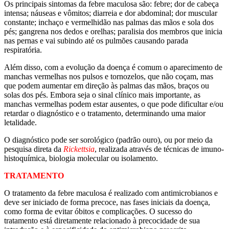
Os principais sintomas da febre maculosa são: febre; dor de cabeça
intensa; náuseas e vômitos; diarreia e dor abdominal; dor muscular
constante; inchaço e vermelhidão nas palmas das mãos e sola dos
pés; gangrena nos dedos e orelhas; paralisia dos membros que inicia
nas pernas e vai subindo até os pulmões causando parada
respiratória.
Além disso, com a evolução da doença é comum o aparecimento de
manchas vermelhas nos pulsos e tornozelos, que não coçam, mas
que podem aumentar em direção às palmas das mãos, braços ou
solas dos pés. Embora seja o sinal clínico mais importante, as
manchas vermelhas podem estar ausentes, o que pode dificultar e/ou
retardar o diagnóstico e o tratamento, determinando uma maior
letalidade.
O diagnóstico pode ser sorológico (padrão ouro), ou por meio da
pesquisa direta da
Rickettsia
, realizada através de técnicas de imuno-
histoquímica, biologia molecular ou isolamento.
TRATAMENTO
O tratamento da febre maculosa é realizado com antimicrobianos e
deve ser iniciado de forma precoce, nas fases iniciais da doença,
como forma de evitar óbitos e complicações. O sucesso do
tratamento está diretamente relacionado à precocidade de sua