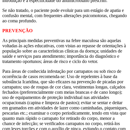
introdução e à especificidade do antimicrobiano prescrito.
Se não tratado, o paciente pode evoluir para um estágio de apatia e
confusão mental, com frequentes alterações psicomotoras, chegando
ao coma profundo.
PREVENÇÃO
As principais medidas preventivas na febre maculosa são aquelas
voltadas às ações educativas, com vistas ao repasse de orientações à
população sobre as características clínicas da doença; unidades de
saúde e serviços para atendimento; importância do diagnóstico e
tratamento oportunos; áreas de risco e ciclo do vetor.
Para áreas de conhecida infestação por carrapatos ou sob risco de
ocorrência de casos recomenda-se: Uso de repelentes à base da
substância Icaridina, que são eficazes na prevenção de picadas por
carrapatos; uso de roupas de cor clara, vestimentas longas, calçados
fechados (preferencialmente com meias brancas e de cano longo);
uso de equipamentos de proteção individual nas atividades
ocupacionais (capina e limpeza de pastos); evitar se sentar e deitar
em gramados em atividades de lazer como caminhadas, piqueniques,
pescarias etc.; examinar o corpo periodicamente, tendo em vista que
quanto mais rápido o carrapato for retirado do corpo, menor a
chance de infecção; se verificados carrapatos no corpo, retirá-los
com leves torções e com o auxílio de pinça, evitando o contato com