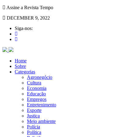
Assine a Revista Tempo
DECEMBER 9, 2022
Siga-nos:
Home
Sobre
Categorias
Agronegócio
Cultura
Economia
Educação
Empregos
Entretenimento
Esporte
Justiça
Meio ambiente
Polícia
Política