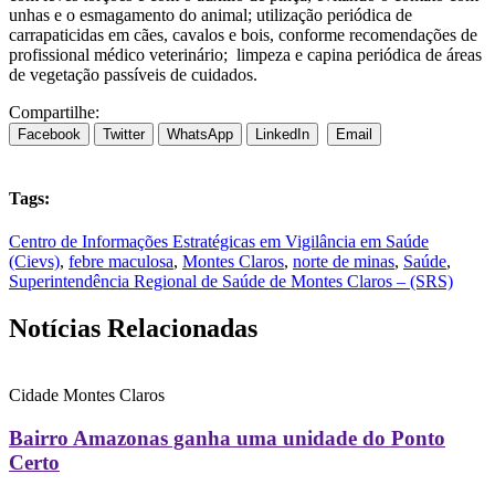
unhas e o esmagamento do animal; utilização periódica de
carrapaticidas em cães, cavalos e bois, conforme recomendações de
profissional médico veterinário; limpeza e capina periódica de áreas
de vegetação passíveis de cuidados.
Compartilhe:
Facebook
Twitter
WhatsApp
LinkedIn
Email
Tags:
Centro de Informações Estratégicas em Vigilância em Saúde
(Cievs)
,
febre maculosa
,
Montes Claros
,
norte de minas
,
Saúde
,
Superintendência Regional de Saúde de Montes Claros – (SRS)
Notícias Relacionadas
Cidade
Montes Claros
Bairro Amazonas ganha uma unidade do Ponto
Certo