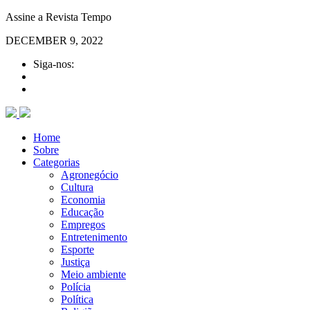
Assine a Revista Tempo
DECEMBER 9, 2022
Siga-nos:
Home
Sobre
Categorias
Agronegócio
Cultura
Economia
Educação
Empregos
Entretenimento
Esporte
Justiça
Meio ambiente
Polícia
Política