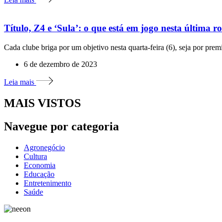
Título, Z4 e ‘Sula’: o que está em jogo nesta última 
Cada clube briga por um objetivo nesta quarta-feira (6), seja por prem
6 de dezembro de 2023
Leia mais
MAIS VISTOS
Navegue por categoria
Agronegócio
Cultura
Economia
Educação
Entretenimento
Saúde