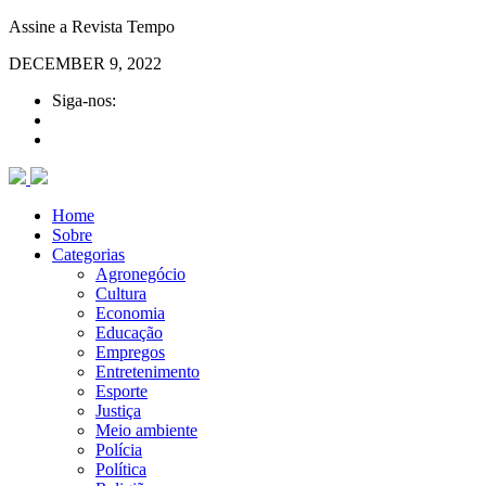
Assine a Revista Tempo
DECEMBER 9, 2022
Siga-nos:
Home
Sobre
Categorias
Agronegócio
Cultura
Economia
Educação
Empregos
Entretenimento
Esporte
Justiça
Meio ambiente
Polícia
Política