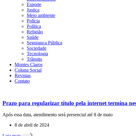
Esporte
Justiça
Meio ambiente
Polícia
Política
Religião
Saúde
Seguranca Pública
Sociedade
Tecnologia
Trânsito
Montes Claros
Coluna Social
Revistas
Contato
Prazo para regularizar título pela internet termina n
Após essa data, atendimento será presencial até 8 de maio
8 de abril de 2024
Leia mais