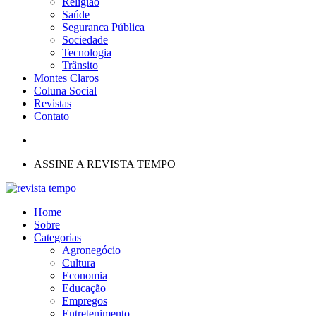
Religião
Saúde
Seguranca Pública
Sociedade
Tecnologia
Trânsito
Montes Claros
Coluna Social
Revistas
Contato
ASSINE A REVISTA TEMPO
Home
Sobre
Categorias
Agronegócio
Cultura
Economia
Educação
Empregos
Entretenimento