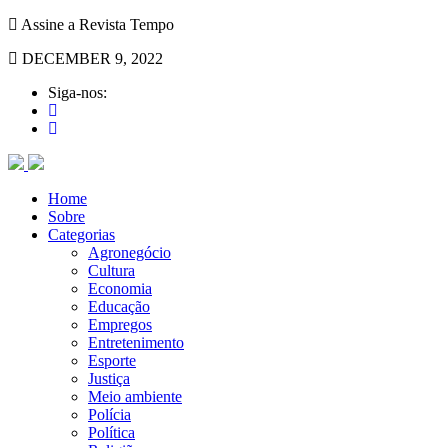
Assine a Revista Tempo
DECEMBER 9, 2022
Siga-nos:
Home
Sobre
Categorias
Agronegócio
Cultura
Economia
Educação
Empregos
Entretenimento
Esporte
Justiça
Meio ambiente
Polícia
Política