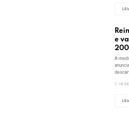
LEI
Rein
e v
200
A medi
anunci
descar
18 DE
LEI