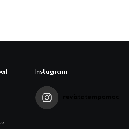
pal
Instagram
revistatempomoc
po