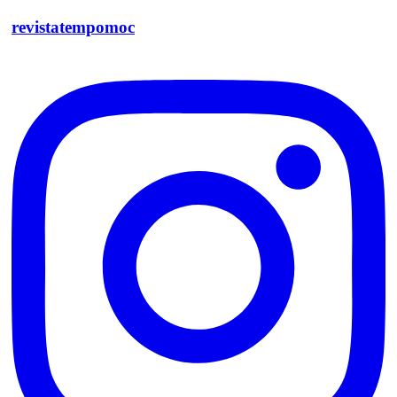
revistatempomoc