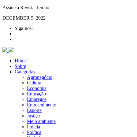
Assine a Revista Tempo
DECEMBER 9, 2022
Siga-nos:
Home
Sobre
Categorias
Agronegócio
Cultura
Economia
Educação
Empregos
Entretenimento
Esporte
Justiça
Meio ambiente
Polícia
Política