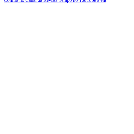
Confira no Canal da Revista Tempo no YouTube a ent