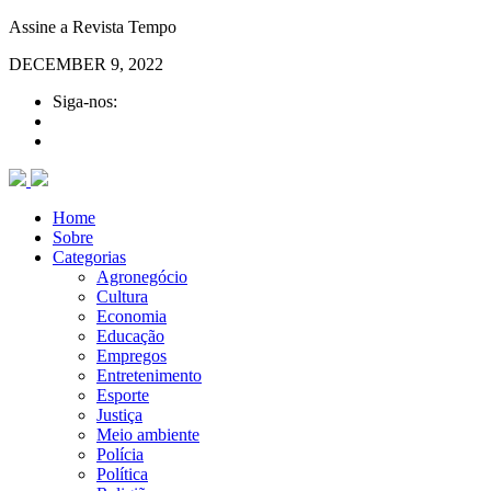
Assine a Revista Tempo
DECEMBER 9, 2022
Siga-nos:
Home
Sobre
Categorias
Agronegócio
Cultura
Economia
Educação
Empregos
Entretenimento
Esporte
Justiça
Meio ambiente
Polícia
Política