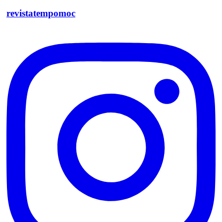
revistatempomoc