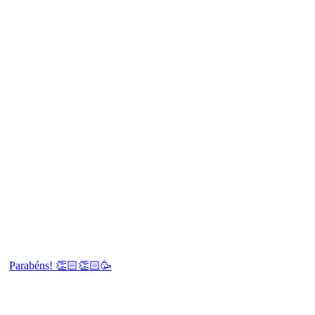
Parabéns! 👏🏻👏🏻🥳