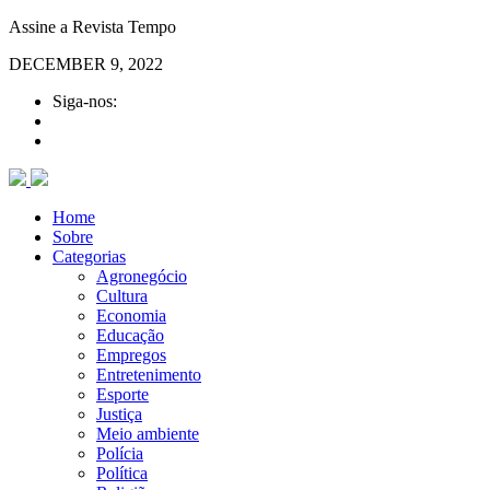
Assine a Revista Tempo
DECEMBER 9, 2022
Siga-nos:
Home
Sobre
Categorias
Agronegócio
Cultura
Economia
Educação
Empregos
Entretenimento
Esporte
Justiça
Meio ambiente
Polícia
Política