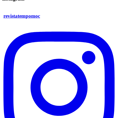
revistatempomoc