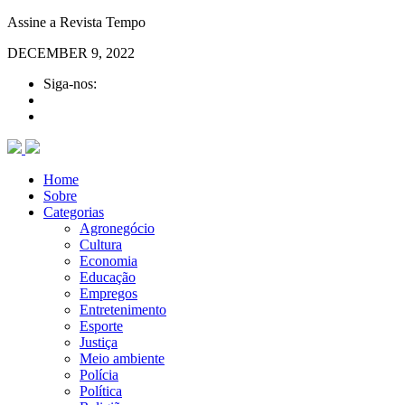
Assine a Revista Tempo
DECEMBER 9, 2022
Siga-nos:
Home
Sobre
Categorias
Agronegócio
Cultura
Economia
Educação
Empregos
Entretenimento
Esporte
Justiça
Meio ambiente
Polícia
Política