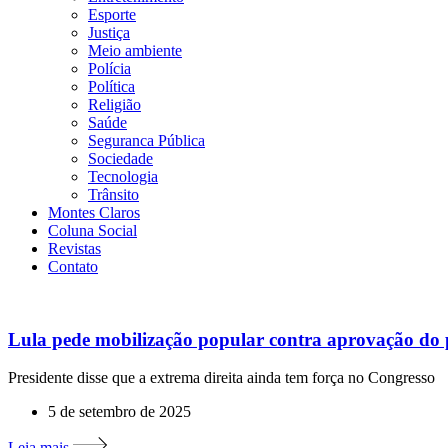
Esporte
Justiça
Meio ambiente
Polícia
Política
Religião
Saúde
Seguranca Pública
Sociedade
Tecnologia
Trânsito
Montes Claros
Coluna Social
Revistas
Contato
Lula pede mobilização popular contra aprovação do p
Presidente disse que a extrema direita ainda tem força no Congresso
5 de setembro de 2025
Leia mais