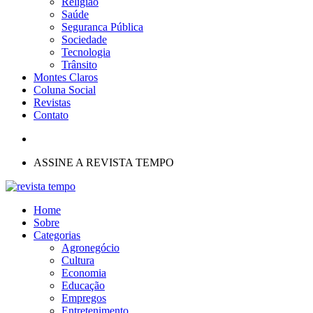
Religião
Saúde
Seguranca Pública
Sociedade
Tecnologia
Trânsito
Montes Claros
Coluna Social
Revistas
Contato
ASSINE A REVISTA TEMPO
Home
Sobre
Categorias
Agronegócio
Cultura
Economia
Educação
Empregos
Entretenimento