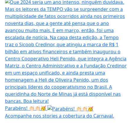
Parabéns! 👏🏻👏🏻🥳
Acompanhe nos stories a cobertura do Carnaval.