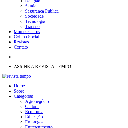
Religião
Saúde
Seguranca Pública
Sociedade
Tecnologia
Trânsito
Montes Claros
Coluna Social
Revistas
Contato
ASSINE A REVISTA TEMPO
Home
Sobre
Categorias
Agronegócio
Cultura
Economia
Educação
Empregos
Entretenimento