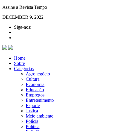
Assine a Revista Tempo
DECEMBER 9, 2022
Siga-nos:
Home
Sobre
Categorias
Agronegócio
Cultura
Economia
Educação
Empregos
Entretenimento
Esporte
Justiça
Meio ambiente
Polícia
Política