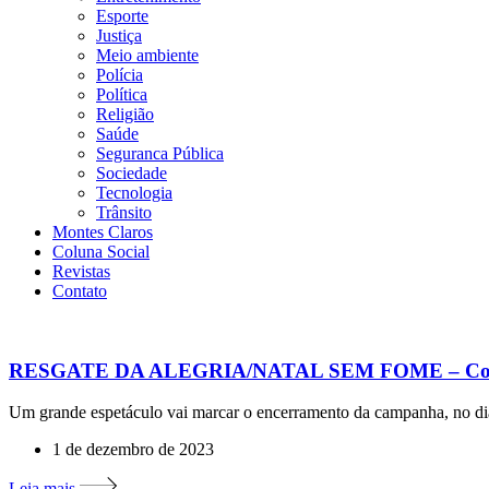
Esporte
Justiça
Meio ambiente
Polícia
Política
Religião
Saúde
Seguranca Pública
Sociedade
Tecnologia
Trânsito
Montes Claros
Coluna Social
Revistas
Contato
RESGATE DA ALEGRIA/NATAL SEM FOME – Coloque
Um grande espetáculo vai marcar o encerramento da campanha, no d
1 de dezembro de 2023
Leia mais