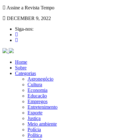
Assine a Revista Tempo
DECEMBER 9, 2022
Siga-nos:
Home
Sobre
Categorias
Agronegócio
Cultura
Economia
Educação
Empregos
Entretenimento
Esporte
Justiça
Meio ambiente
Polícia
Política