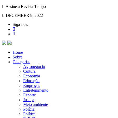
Assine a Revista Tempo
DECEMBER 9, 2022
Siga-nos:
Home
Sobre
Categorias
Agronegócio
Cultura
Economia
Educação
Empregos
Entretenimento
Esporte
Justiça
Meio ambiente
Polícia
Política