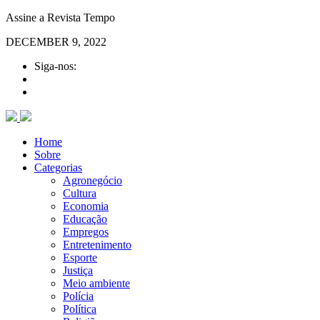
Assine a Revista Tempo
DECEMBER 9, 2022
Siga-nos:
Home
Sobre
Categorias
Agronegócio
Cultura
Economia
Educação
Empregos
Entretenimento
Esporte
Justiça
Meio ambiente
Polícia
Política