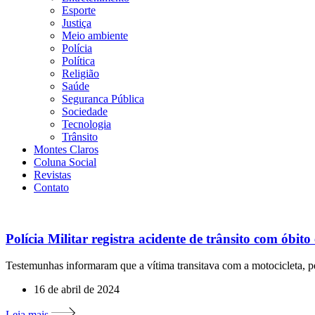
Esporte
Justiça
Meio ambiente
Polícia
Política
Religião
Saúde
Seguranca Pública
Sociedade
Tecnologia
Trânsito
Montes Claros
Coluna Social
Revistas
Contato
Polícia Militar registra acidente de trânsito com óbi
Testemunhas informaram que a vítima transitava com a motocicleta, p
16 de abril de 2024
Leia mais