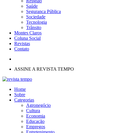
Religião
Saúde
Seguranca Pública
Sociedade
Tecnologia
Trânsito
Montes Claros
Coluna Social
Revistas
Contato
ASSINE A REVISTA TEMPO
Home
Sobre
Categorias
Agronegócio
Cultura
Economia
Educação
Empregos
Entretenimento