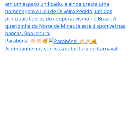
Parabéns! 👏🏻👏🏻🥳
Acompanhe nos stories a cobertura do Carnaval.