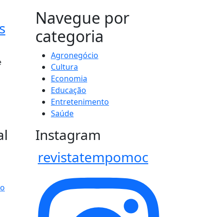
MAIS VISTOS
Navegue por
s
categoria
Agronegócio
e
Cultura
Economia
Educação
Entretenimento
Saúde
al
Instagram
revistatempomoc
po