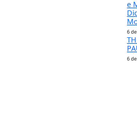
e 
Di
Mo
6 de
TH
PA
6 de