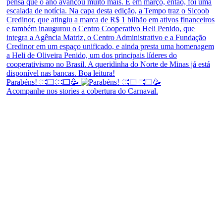
Parabéns! 👏🏻👏🏻🥳
Acompanhe nos stories a cobertura do Carnaval.