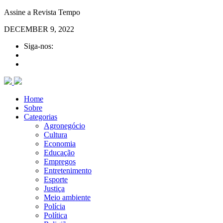
Assine a Revista Tempo
DECEMBER 9, 2022
Siga-nos:
Home
Sobre
Categorias
Agronegócio
Cultura
Economia
Educação
Empregos
Entretenimento
Esporte
Justiça
Meio ambiente
Polícia
Política