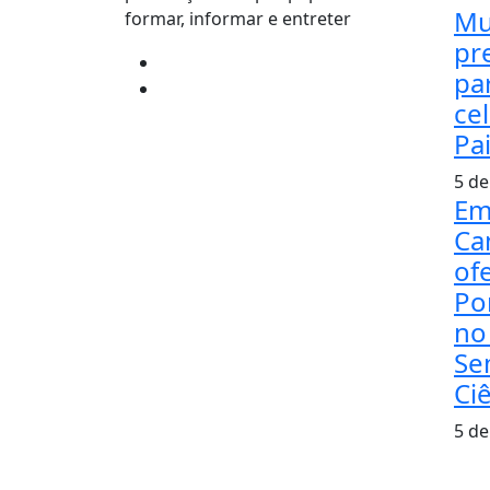
Mu
formar, informar e entreter
pr
pa
ce
Pa
5 de
Em
Ca
ofe
Po
no
Se
Ci
5 de