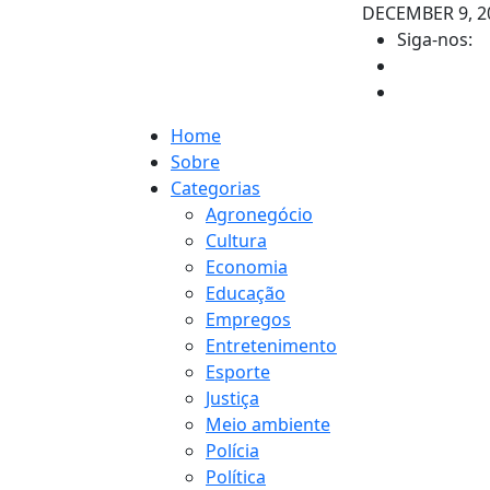
DECEMBER 9, 2
Siga-nos:
Home
Sobre
Categorias
Agronegócio
Cultura
Economia
Educação
Empregos
Entretenimento
Esporte
Justiça
Meio ambiente
Polícia
Política