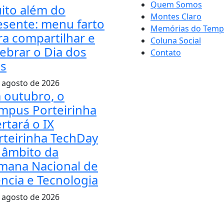
Quem Somos
ito além do
Montes Claro
esente: menu farto
Memórias do Tem
ra compartilhar e
Coluna Social
lebrar o Dia dos
Contato
is
 agosto de 2026
 outubro, o
mpus Porteirinha
rtará o IX
rteirinha TechDay
 âmbito da
mana Nacional de
ência e Tecnologia
 agosto de 2026