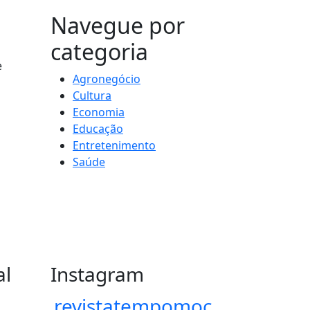
MAIS VISTOS
Navegue por
categoria
e
Agronegócio
Cultura
Economia
Educação
Entretenimento
Saúde
al
Instagram
revistatempomoc