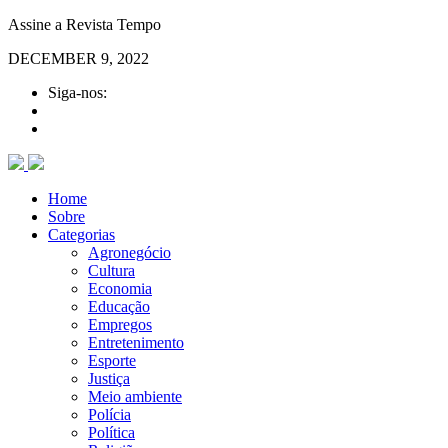
Assine a Revista Tempo
DECEMBER 9, 2022
Siga-nos:
Home
Sobre
Categorias
Agronegócio
Cultura
Economia
Educação
Empregos
Entretenimento
Esporte
Justiça
Meio ambiente
Polícia
Política