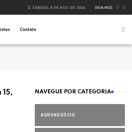
SIGA-NOS:
SÁBADO, 8 DE AGO. DE 2026
istas
Contato
MAIS VISTOS
 15,
NAVEGUE POR CATEGORIA
AGRONEGÓCIO