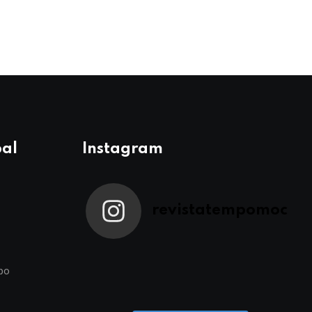
pal
Instagram
revistatempomoc
po