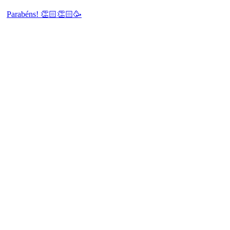
Parabéns! 👏🏻👏🏻🥳