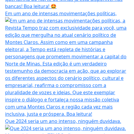
Em um ano de intensas movimentações políticas,
Que 2024 seria um ano intenso, ninguém duvidava.