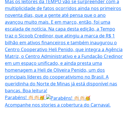
Parabéns! 👏🏻👏🏻🥳
Acompanhe nos stories a cobertura do Carnaval.