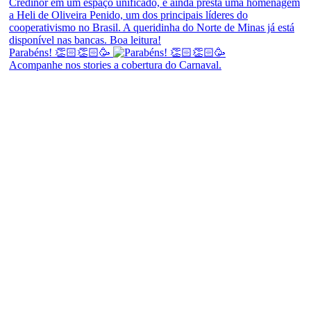
Parabéns! 👏🏻👏🏻🥳
Acompanhe nos stories a cobertura do Carnaval.