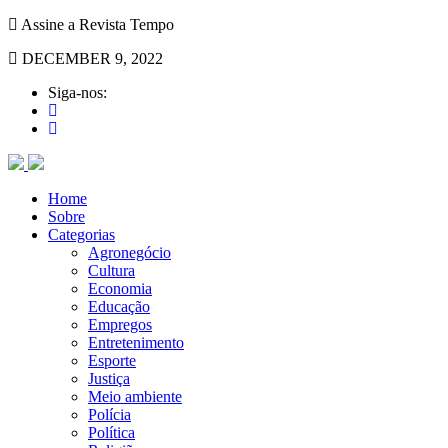
Assine a Revista Tempo
DECEMBER 9, 2022
Siga-nos:
Home
Sobre
Categorias
Agronegócio
Cultura
Economia
Educação
Empregos
Entretenimento
Esporte
Justiça
Meio ambiente
Polícia
Política