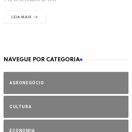
20 DE DEZEMBRO DE 2023
LEIA MAIS
MAIS VISTOS
NAVEGUE POR CATEGORIA
AGRONEGÓCIO
CULTURA
ECONOMIA