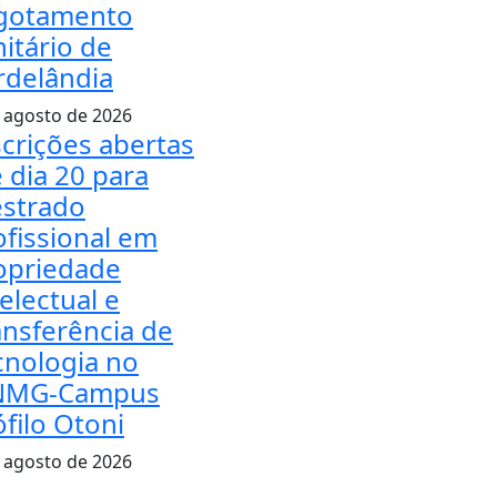
gotamento
nitário de
rdelândia
 agosto de 2026
scrições abertas
é dia 20 para
strado
ofissional em
opriedade
electual e
ansferência de
cnologia no
NMG-Campus
ófilo Otoni
 agosto de 2026