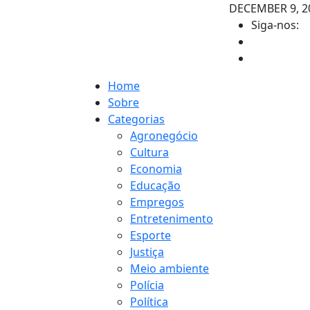
DECEMBER 9, 2
Siga-nos:
Home
Sobre
Categorias
Agronegócio
Cultura
Economia
Educação
Empregos
Entretenimento
Esporte
Justiça
Meio ambiente
Polícia
Política