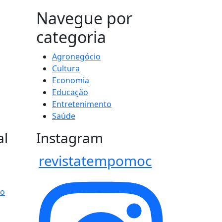
MAIS VISTOS
Navegue por
categoria
Agronegócio
Cultura
Economia
Educação
Entretenimento
Saúde
al
Instagram
revistatempomoc
po