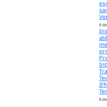
es
sa
Ve
8 de
In
at
me
pr
Pr
Int
Tr
Te
IF
Te
8 de