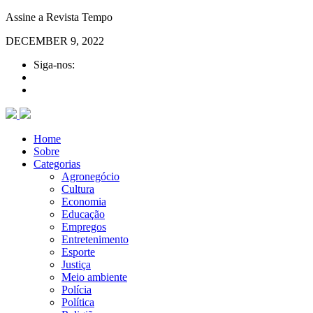
Assine a Revista Tempo
DECEMBER 9, 2022
Siga-nos:
Home
Sobre
Categorias
Agronegócio
Cultura
Economia
Educação
Empregos
Entretenimento
Esporte
Justiça
Meio ambiente
Polícia
Política