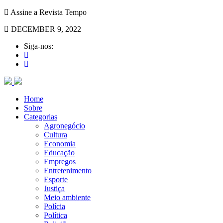
Assine a Revista Tempo
DECEMBER 9, 2022
Siga-nos:
Home
Sobre
Categorias
Agronegócio
Cultura
Economia
Educação
Empregos
Entretenimento
Esporte
Justiça
Meio ambiente
Polícia
Política