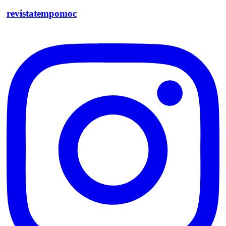
revistatempomoc