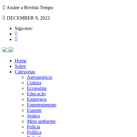
Assine a Revista Tempo
DECEMBER 9, 2022
Siga-nos:
Home
Sobre
Categorias
Agronegócio
Cultura
Economia
Educação
Empregos
Entretenimento
Esporte
Justiça
Meio ambiente
Polícia
Política