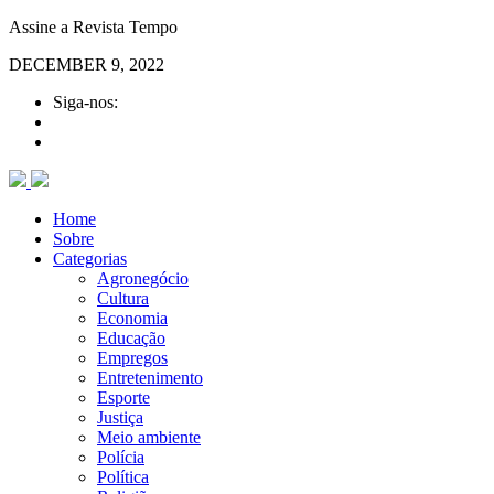
Assine a Revista Tempo
DECEMBER 9, 2022
Siga-nos:
Home
Sobre
Categorias
Agronegócio
Cultura
Economia
Educação
Empregos
Entretenimento
Esporte
Justiça
Meio ambiente
Polícia
Política