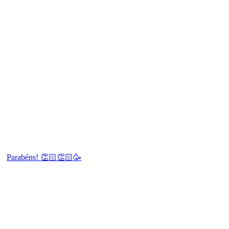
Parabéns! 👏🏻👏🏻🥳