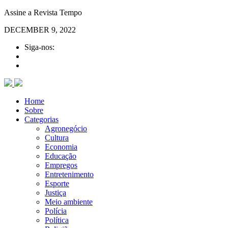
Assine a Revista Tempo
DECEMBER 9, 2022
Siga-nos:
Home
Sobre
Categorias
Agronegócio
Cultura
Economia
Educação
Empregos
Entretenimento
Esporte
Justiça
Meio ambiente
Polícia
Política