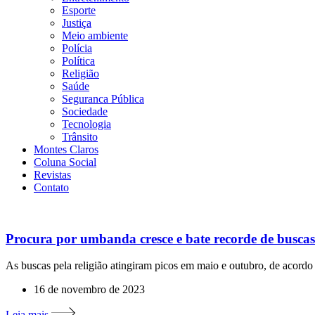
Esporte
Justiça
Meio ambiente
Polícia
Política
Religião
Saúde
Seguranca Pública
Sociedade
Tecnologia
Trânsito
Montes Claros
Coluna Social
Revistas
Contato
Procura por umbanda cresce e bate recorde de buscas
As buscas pela religião atingiram picos em maio e outubro, de acord
16 de novembro de 2023
Leia mais