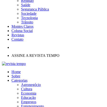
Religião
Saúde
Seguranca Pública
Sociedade
Tecnologia
Trânsito
Montes Claros
Coluna Social
Revistas
Contato
ASSINE A REVISTA TEMPO
Home
Sobre
Categorias
Agronegócio
Cultura
Economia
Educação
Empregos
Entretenimento