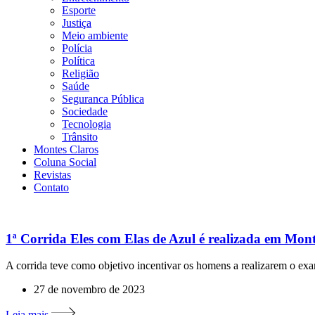
Esporte
Justiça
Meio ambiente
Polícia
Política
Religião
Saúde
Seguranca Pública
Sociedade
Tecnologia
Trânsito
Montes Claros
Coluna Social
Revistas
Contato
1ª Corrida Eles com Elas de Azul é realizada em Mon
A corrida teve como objetivo incentivar os homens a realizarem o e
27 de novembro de 2023
Leia mais