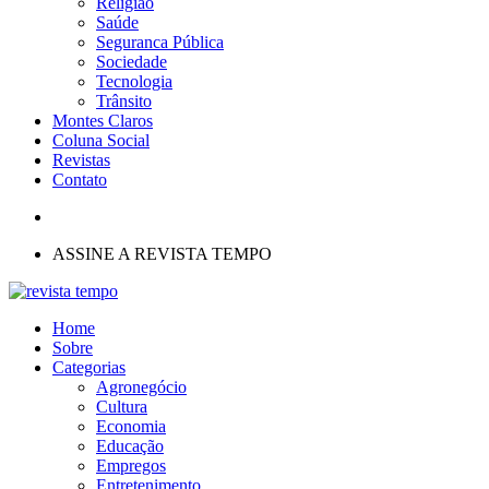
Religião
Saúde
Seguranca Pública
Sociedade
Tecnologia
Trânsito
Montes Claros
Coluna Social
Revistas
Contato
ASSINE A REVISTA TEMPO
Home
Sobre
Categorias
Agronegócio
Cultura
Economia
Educação
Empregos
Entretenimento