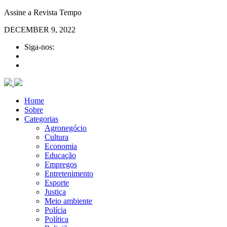
Assine a Revista Tempo
DECEMBER 9, 2022
Siga-nos:
Home
Sobre
Categorias
Agronegócio
Cultura
Economia
Educação
Empregos
Entretenimento
Esporte
Justiça
Meio ambiente
Polícia
Política